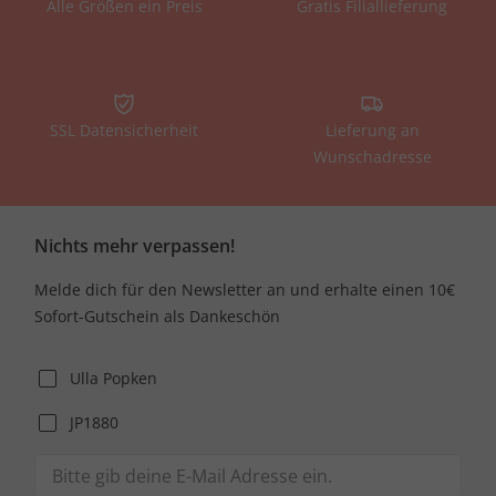
Alle Größen ein Preis
Gratis Filiallieferung
SSL Datensicherheit
Lieferung an
Wunschadresse
Nichts mehr verpassen!
Melde dich für den Newsletter an und erhalte einen 10€
Sofort-Gutschein als Dankeschön
Ulla Popken
JP1880