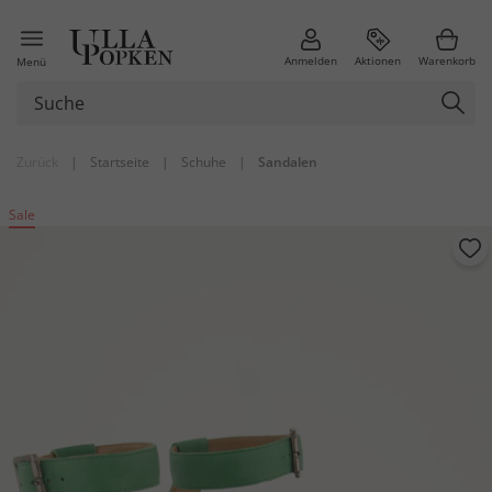
Anmelden
Aktionen
Warenkorb
Menü
Zurück
|
Startseite
|
Schuhe
|
Sandalen
Sale