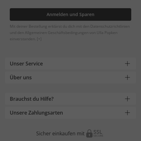
Anmelden und Sparen
Mit deiner Bestellung erklärst du dich mit den Datenschutzrichtlinien
und den Allgemeinen Geschäftsbedingungen von Ulla Popken
einverstanden.
[+]
Unser Service
Über uns
Brauchst du Hilfe?
Unsere Zahlungsarten
Sicher einkaufen mit