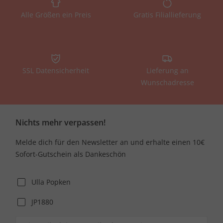
Alle Größen ein Preis
Gratis Filiallieferung
SSL Datensicherheit
Lieferung an
Wunschadresse
Nichts mehr verpassen!
Melde dich für den Newsletter an und erhalte einen 10€
Sofort-Gutschein als Dankeschön
Ulla Popken
JP1880