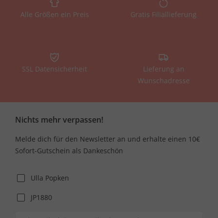
Alle Größen ein Preis
Gratis Filiallieferung
SSL Datensicherheit
Lieferung an
Wunschadresse
Nichts mehr verpassen!
Melde dich für den Newsletter an und erhalte einen 10€
Sofort-Gutschein als Dankeschön
Ulla Popken
JP1880