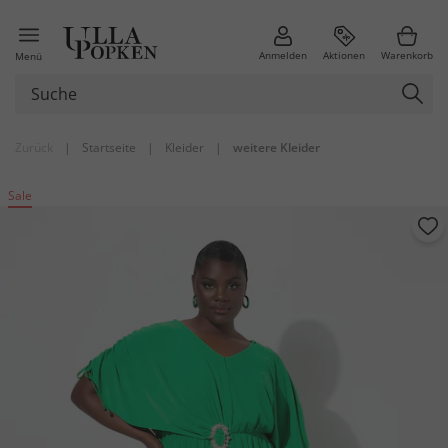
Anmelden
Aktionen
Warenkorb
Menü
Zurück
|
Startseite
|
Kleider
|
weitere Kleider
Sale