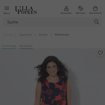
Anmelden
Aktionen
Warenkorb
Menü
Zurück
|
Startseite
|
Kleider
|
Midikleider
Nachhaltig
Bestseller