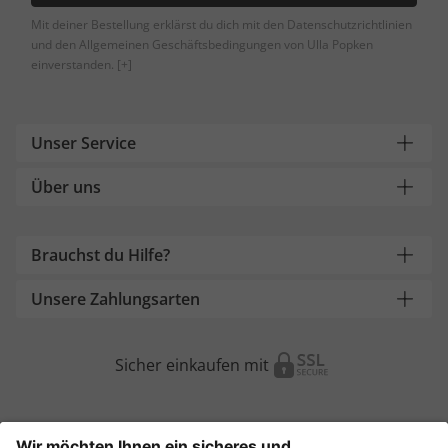
Mit deiner Bestellung erklärst du dich mit den Datenschutzrichtlinien
und den Allgemeinen Geschäftsbedingungen von Ulla Popken
einverstanden.
[+]
Unser Service
Über uns
Brauchst du Hilfe?
Unsere Zahlungsarten
Sicher einkaufen mit
Weitere Onlineshops