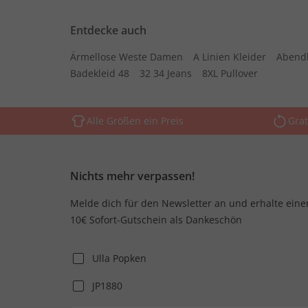
Entdecke auch
Ärmellose Weste Damen
A Linien Kleider
Abend
Badekleid 48
32 34 Jeans
8XL Pullover
Alle Größen ein Preis
Grat
Nichts mehr verpassen!
Melde dich für den Newsletter an und erhalte eine
10€ Sofort-Gutschein als Dankeschön
Ulla Popken
JP1880