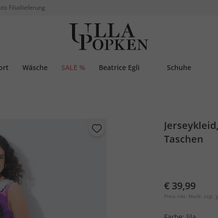
tis Filiallieferung
ort
Wäsche
SALE %
Beatrice Egli
Schuhe
Jerseykleid
Taschen
€ 39,99
Preis inkl. MwSt. zzgl.
V
Farbe:
lila