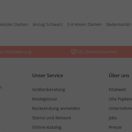
kleider Damen
Anzug Schwarz
3 4 Hosen Damen
Bademantel 
is Filiallieferung
SSL Datensicherheit
Unser Service
Über uns
n
Größenberatung
Filialwelt
Modeglossar
Ulla Popken
Rücksendung anmelden
Unternehm
Storno und Retoure
Jobs
Online-Katalog
Presse