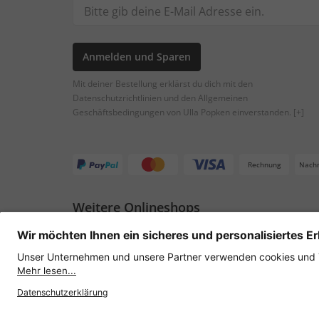
Anmelden und Sparen
Mit deiner Bestellung erklärst du dich mit den
Datenschutzrichtlinien und den Allgemeinen
Geschäftsbedingungen von Ulla Popken einverstanden.
[+]
Rechnung
Nach
Weitere Onlineshops
Österreich
Datenschutz
AGB
Widerruf erklären
Lie