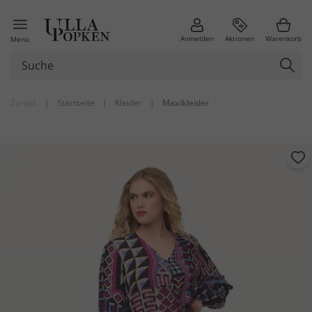
Anmelden
Aktionen
Warenkorb
Menü
Zurück
|
Startseite
|
Kleider
|
Maxikleider