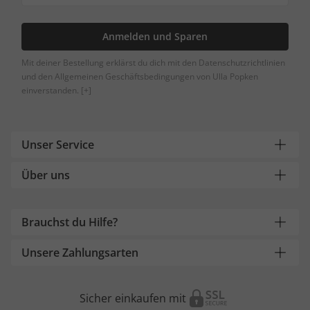
Anmelden und Sparen
Mit deiner Bestellung erklärst du dich mit den Datenschutzrichtlinien
und den Allgemeinen Geschäftsbedingungen von Ulla Popken
einverstanden.
[+]
Unser Service
Über uns
Brauchst du Hilfe?
Unsere Zahlungsarten
Sicher einkaufen mit