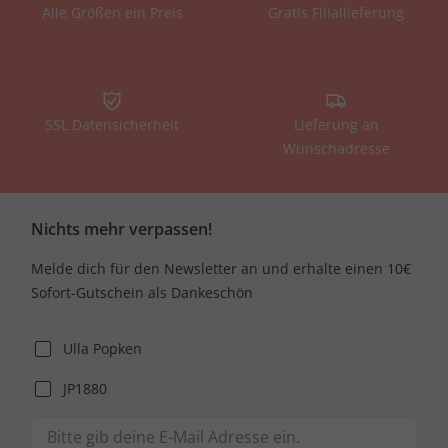
Alle Größen ein Preis
Gratis Filiallieferung
SSL Datensicherheit
Lieferung an
Wunschadresse
Nichts mehr verpassen!
Melde dich für den Newsletter an und erhalte einen 10€
Sofort-Gutschein als Dankeschön
Ulla Popken
JP1880