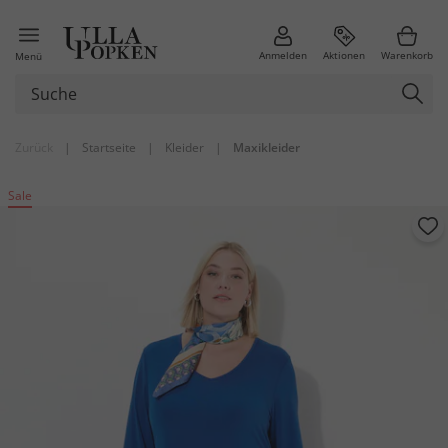
Anmelden
Aktionen
Warenkorb
Menü
Zurück
|
Startseite
|
Kleider
|
Maxikleider
Sale