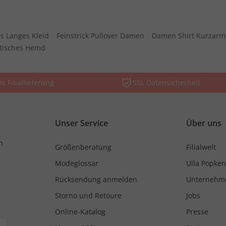
s Langes Kleid
Feinstrick Pullover Damen
Damen Shirt Kurzarm
stisches Hemd
is Filiallieferung
SSL Datensicherheit
Unser Service
Über uns
n
Größenberatung
Filialwelt
Modeglossar
Ulla Popken
Rücksendung anmelden
Unternehm
Storno und Retoure
Jobs
Online-Katalog
Presse