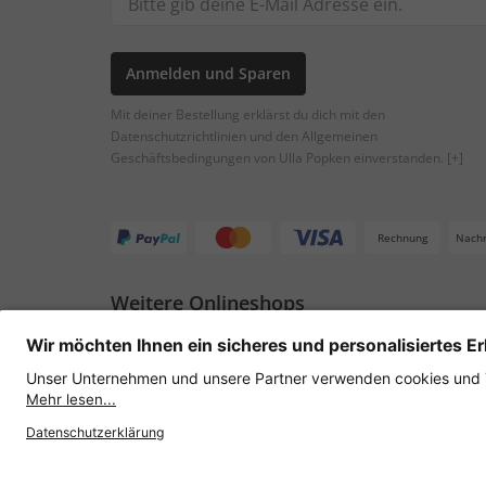
Anmelden und Sparen
Mit deiner Bestellung erklärst du dich mit den
Datenschutzrichtlinien und den Allgemeinen
Geschäftsbedingungen von Ulla Popken einverstanden.
[+]
Rechnung
Nach
Weitere Onlineshops
Österreich
Datenschutz
AGB
Widerruf erklären
Lie