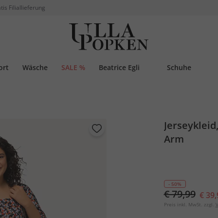
tis Filiallieferung
ort
Wäsche
SALE %
Beatrice Egli
Schuhe
Jerseykleid
Arm
- 50%
€ 79,99
€ 39,
Preis inkl. MwSt. zzgl.
V