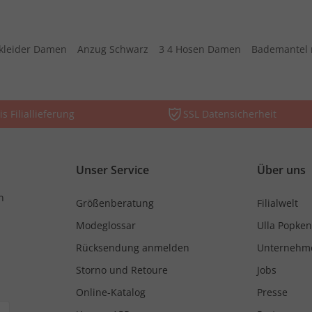
kleider Damen
Anzug Schwarz
3 4 Hosen Damen
Bademantel 
is Filiallieferung
SSL Datensicherheit
Unser Service
Über uns
n
Größenberatung
Filialwelt
Modeglossar
Ulla Popken
Rücksendung anmelden
Unternehm
Storno und Retoure
Jobs
Online-Katalog
Presse