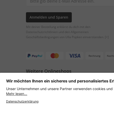
Anmelden und Sparen
Mit deiner Bestellung erklärst du dich mit den
Datenschutzrichtlinien und den Allgemeinen
Geschäftsbedingungen von Ulla Popken einverstanden.
[+]
Rechnung
Nach
Weitere Onlineshops
Österreich
Datenschutz
AGB
Widerruf erklären
Lie