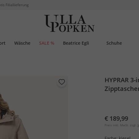
tis Filiallieferung
ort
Wäsche
SALE %
Beatrice Egli
Schuhe
HYPRAR 3-in
Zipptasche
€ 189,99
Preis inkl. MwSt. zzgl.
V
Farbe:
kiesel