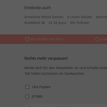
Entdecke auch
Ärmellose Weste Damen
A Linien Kleider
Abend
Badekleid 48
32 34 Jeans
8XL Pullover
Alle Größen ein Preis
Grat
Nichts mehr verpassen!
Melde dich für den Newsletter an und erhalte eine
10€ Sofort-Gutschein als Dankeschön
Ulla Popken
JP1880