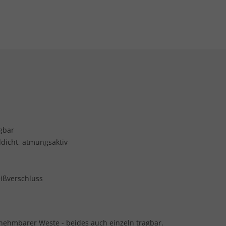
gbar
dicht, atmungsaktiv
ißverschluss
usnehmbarer Weste - beides auch einzeln tragbar.