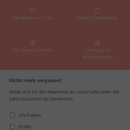
Alle Größen ein Preis
Gratis Filiallieferung
SSL Datensicherheit
Lieferung an
Wunschadresse
Nichts mehr verpassen!
Melde dich für den Newsletter an und erhalte einen 10€
Sofort-Gutschein als Dankeschön
Ulla Popken
JP1880