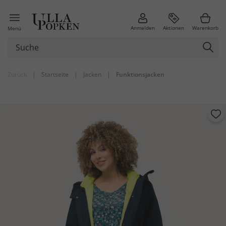
Anmelden
Aktionen
Warenkorb
Menü
Zurück
|
Startseite
|
Jacken
|
Funktionsjacken