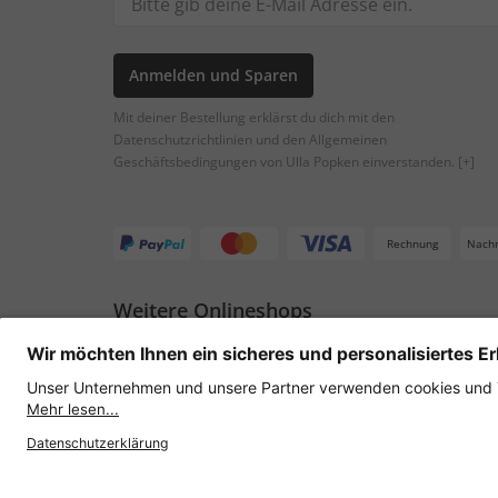
Anmelden und Sparen
Mit deiner Bestellung erklärst du dich mit den
Datenschutzrichtlinien und den Allgemeinen
Geschäftsbedingungen von Ulla Popken einverstanden.
[+]
Rechnung
Nach
Weitere Onlineshops
Österreich
Datenschutz
AGB
Widerruf erklären
Lie