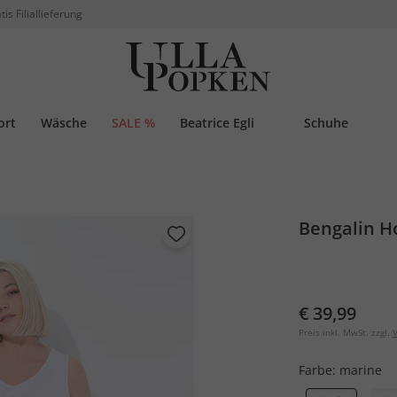
tis Filiallieferung
ort
Wäsche
SALE %
Beatrice Egli
Schuhe
Bengalin H
€ 39,99
Preis inkl. MwSt. zzgl.
V
Farbe:
marine