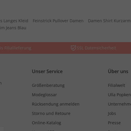
s Langes Kleid
Feinstrick Pullover Damen
Damen Shirt Kurzarm
im Jeans Blau
is Filiallieferung
SSL Datensicherheit
Unser Service
Über uns
n
Größenberatung
Filialwelt
Modeglossar
Ulla Popken
Rücksendung anmelden
Unternehm
Storno und Retoure
Jobs
Online-Katalog
Presse