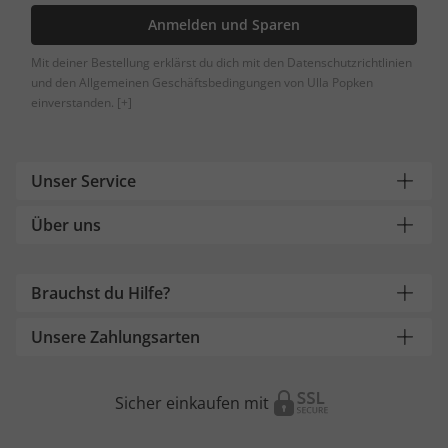
Anmelden und Sparen
Mit deiner Bestellung erklärst du dich mit den Datenschutzrichtlinien
und den Allgemeinen Geschäftsbedingungen von Ulla Popken
einverstanden.
[+]
Unser Service
Über uns
Brauchst du Hilfe?
Unsere Zahlungsarten
Sicher einkaufen mit