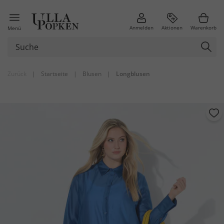
Anmelden
Aktionen
Warenkorb
Menü
Zurück
|
Startseite
|
Blusen
|
Longblusen