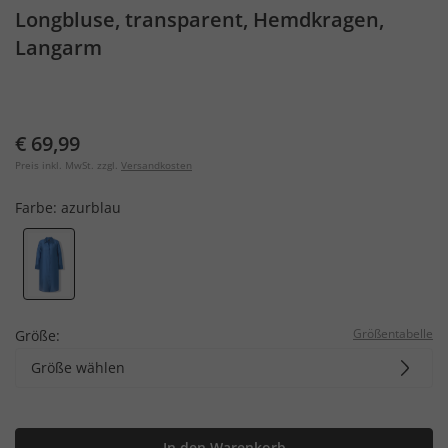
Longbluse, transparent, Hemdkragen,
Langarm
€ 69,99
Preis inkl. MwSt. zzgl.
Versandkosten
Farbe:
azurblau
Größentabelle
Größe:
Größe wählen
In den Warenkorb