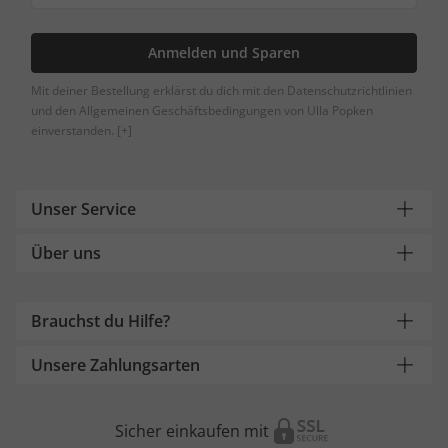
Anmelden und Sparen
Mit deiner Bestellung erklärst du dich mit den Datenschutzrichtlinien
und den Allgemeinen Geschäftsbedingungen von Ulla Popken
einverstanden.
[+]
Unser Service
Über uns
Brauchst du Hilfe?
Unsere Zahlungsarten
Sicher einkaufen mit