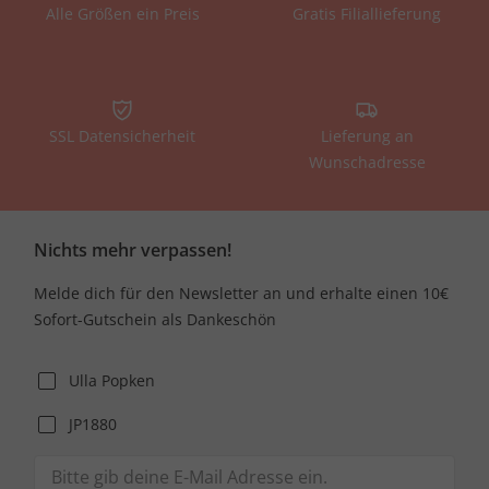
Alle Größen ein Preis
Gratis Filiallieferung
SSL Datensicherheit
Lieferung an
Wunschadresse
Nichts mehr verpassen!
Melde dich für den Newsletter an und erhalte einen 10€
Sofort-Gutschein als Dankeschön
Ulla Popken
JP1880