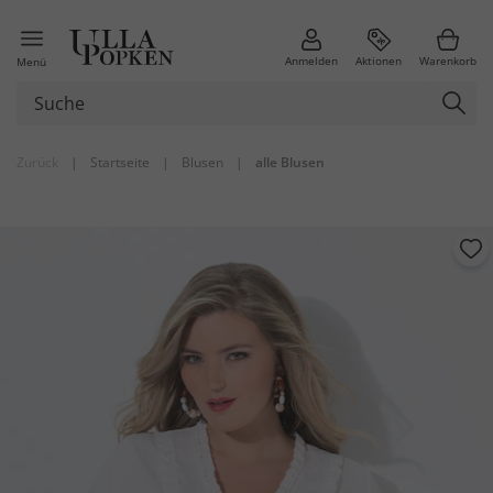
Anmelden
Aktionen
Warenkorb
Menü
Zurück
|
Startseite
|
Blusen
|
alle Blusen