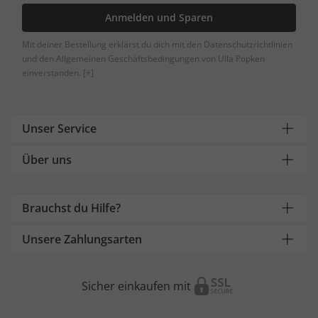
Anmelden und Sparen
Mit deiner Bestellung erklärst du dich mit den Datenschutzrichtlinien
und den Allgemeinen Geschäftsbedingungen von Ulla Popken
einverstanden.
[+]
Unser Service
Über uns
Brauchst du Hilfe?
Unsere Zahlungsarten
Sicher einkaufen mit