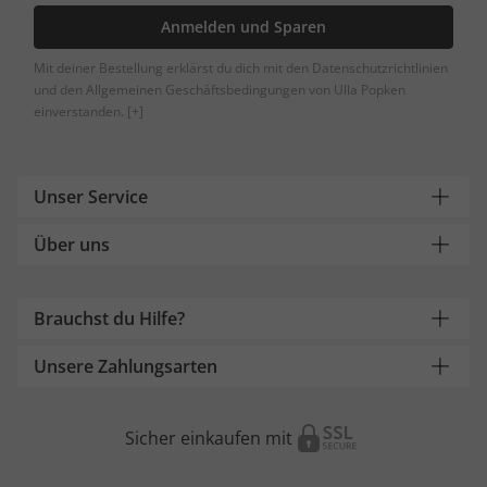
Anmelden und Sparen
Mit deiner Bestellung erklärst du dich mit den Datenschutzrichtlinien
und den Allgemeinen Geschäftsbedingungen von Ulla Popken
einverstanden.
[+]
Unser Service
Über uns
Brauchst du Hilfe?
Unsere Zahlungsarten
Sicher einkaufen mit