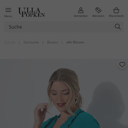
Anmelden
Aktionen
Warenkorb
Menü
Zurück
|
Startseite
|
Blusen
|
alle Blusen