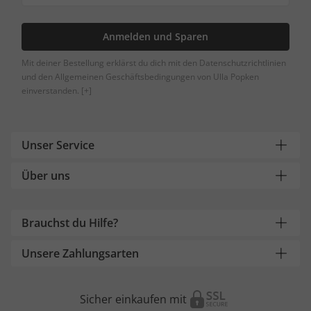
Anmelden und Sparen
Mit deiner Bestellung erklärst du dich mit den Datenschutzrichtlinien
und den Allgemeinen Geschäftsbedingungen von Ulla Popken
einverstanden.
[+]
Unser Service
Über uns
Brauchst du Hilfe?
Unsere Zahlungsarten
Sicher einkaufen mit