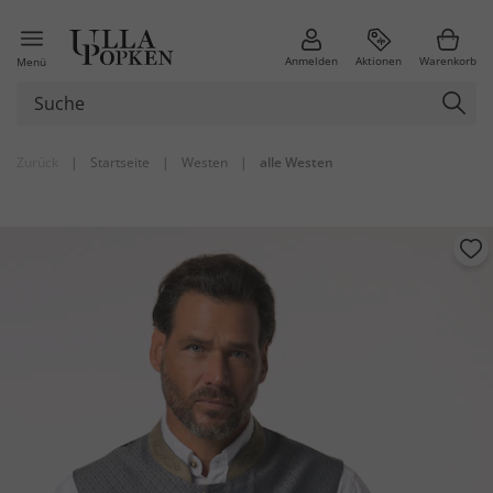
Anmelden
Aktionen
Warenkorb
Menü
Zurück
|
Startseite
|
Westen
|
alle Westen