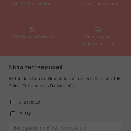
Alle Größen ein Preis
Gratis Filiallieferung
SSL Datensicherheit
Lieferung an
Wunschadresse
Nichts mehr verpassen!
Melde dich für den Newsletter an und erhalte einen 10€
Sofort-Gutschein als Dankeschön
Ulla Popken
JP1880