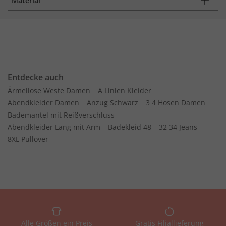
Material
Entdecke auch
Ärmellose Weste Damen
A Linien Kleider
Abendkleider Damen
Anzug Schwarz
3 4 Hosen Damen
Bademantel mit Reißverschluss
Abendkleider Lang mit Arm
Badekleid 48
32 34 Jeans
8XL Pullover
Alle Größen ein Preis
Gratis Filiallieferung