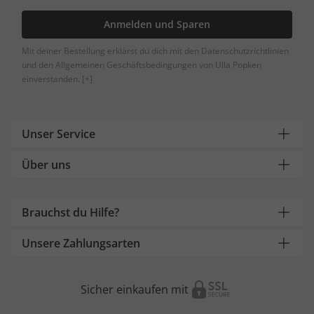
Anmelden und Sparen
Mit deiner Bestellung erklärst du dich mit den Datenschutzrichtlinien
und den Allgemeinen Geschäftsbedingungen von Ulla Popken
einverstanden.
[+]
Unser Service
Über uns
Brauchst du Hilfe?
Unsere Zahlungsarten
Sicher einkaufen mit