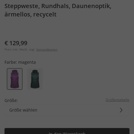
Steppweste, Rundhals, Daunenoptik,
ärmellos, recycelt
€ 129,99
Preis inkl. MwSt. zzgl.
Versandkosten
Farbe:
magenta
Größentabelle
Größe:
Größe wählen
In den Warenkorb