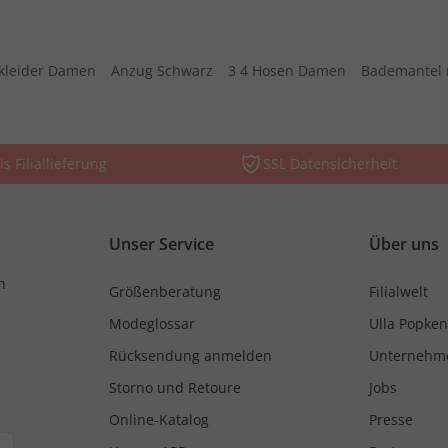
kleider Damen
Anzug Schwarz
3 4 Hosen Damen
Bademantel 
is Filiallieferung
SSL Datensicherheit
Unser Service
Über uns
n
Größenberatung
Filialwelt
Modeglossar
Ulla Popken
Rücksendung anmelden
Unternehm
Storno und Retoure
Jobs
Online-Katalog
Presse