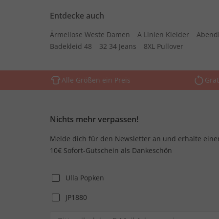
Entdecke auch
Ärmellose Weste Damen
A Linien Kleider
Abend
Badekleid 48
32 34 Jeans
8XL Pullover
Alle Größen ein Preis
Grat
Nichts mehr verpassen!
Melde dich für den Newsletter an und erhalte eine
10€ Sofort-Gutschein als Dankeschön
Ulla Popken
JP1880