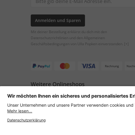
Anmelden und Sparen
Mit deiner Bestellung erklärst du dich mit den
Datenschutzrichtlinien und den Allgemeinen
Geschäftsbedingungen von Ulla Popken einverstanden.
[+]
Rechnung
Nach
Weitere Onlineshops
Österreich
Datenschutz
AGB
Widerruf erklären
Lie