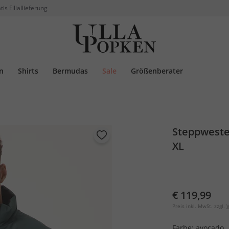
tis Filiallieferung
n
Shirts
Bermudas
Sale
Größenberater
Steppweste,
XL
€ 119,99
Preis inkl. MwSt. zzgl.
V
Farbe:
avocado