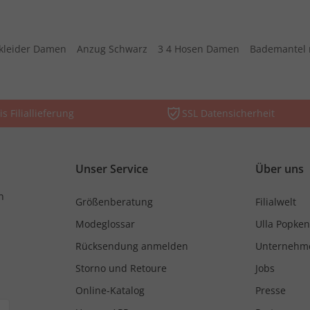
kleider Damen
Anzug Schwarz
3 4 Hosen Damen
Bademantel 
is Filiallieferung
SSL Datensicherheit
Unser Service
Über uns
n
Größenberatung
Filialwelt
Modeglossar
Ulla Popken
Rücksendung anmelden
Unternehm
Storno und Retoure
Jobs
Online-Katalog
Presse