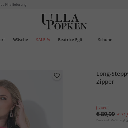
tis Filiallieferung
ort
Wäsche
SALE %
Beatrice Egli
Schuhe
Long-Stepp
Zipper
- 20%
€ 89,99
€ 71,
Preis inkl. MwSt. zzgl.
V