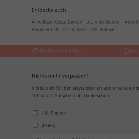
Entdecke auch
Ärmellose Weste Damen
A Linien Kleider
Abend
Badekleid 48
32 34 Jeans
8XL Pullover
Alle Größen ein Preis
Grat
Nichts mehr verpassen!
Melde dich für den Newsletter an und erhalte eine
10€ Sofort-Gutschein als Dankeschön
Ulla Popken
JP1880