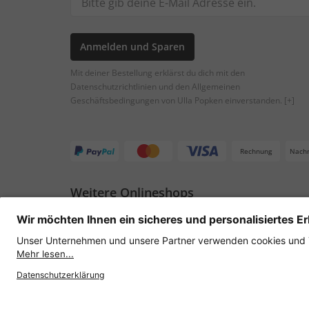
Anmelden und Sparen
Mit deiner Bestellung erklärst du dich mit den
Datenschutzrichtlinien und den Allgemeinen
Geschäftsbedingungen von Ulla Popken einverstanden.
[+]
Rechnung
Nach
Weitere Onlineshops
Österreich
Datenschutz
AGB
Widerruf erklären
Lie