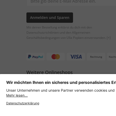
Anmelden und Sparen
Mit deiner Bestellung erklärst du dich mit den
Datenschutzrichtlinien und den Allgemeinen
Geschäftsbedingungen von Ulla Popken einverstanden.
[+]
Rechnung
Nach
Weitere Onlineshops
Österreich
Datenschutz
AGB
Widerruf erklären
Lie