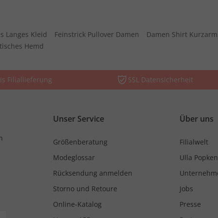
s Langes Kleid
Feinstrick Pullover Damen
Damen Shirt Kurzarm
stisches Hemd
is Filiallieferung
SSL Datensicherheit
Unser Service
Über uns
n
Größenberatung
Filialwelt
Modeglossar
Ulla Popken
Rücksendung anmelden
Unternehm
Storno und Retoure
Jobs
Online-Katalog
Presse