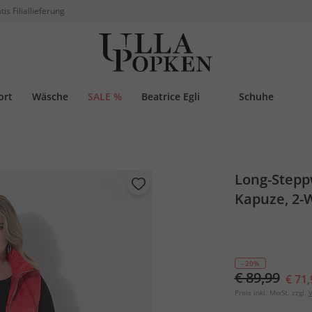
tis Filiallieferung
ort
Wäsche
SALE %
Beatrice Egli
Schuhe
Long-Stepp
Kapuze, 2-
- 20%
€ 89,99
€ 71,
Preis inkl. MwSt. zzgl.
V