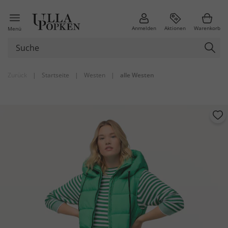
Anmelden
Aktionen
Warenkorb
Menü
Zurück
|
Startseite
|
Westen
|
alle Westen