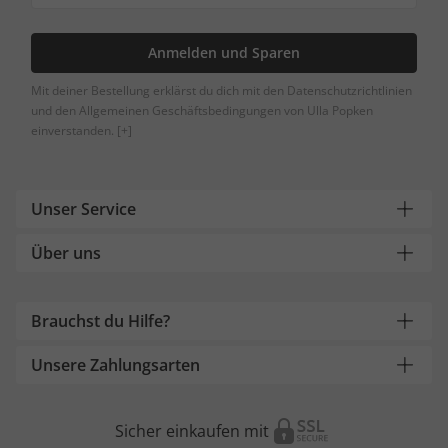
Anmelden und Sparen
Mit deiner Bestellung erklärst du dich mit den Datenschutzrichtlinien
und den Allgemeinen Geschäftsbedingungen von Ulla Popken
einverstanden.
[+]
Unser Service
Über uns
Brauchst du Hilfe?
Unsere Zahlungsarten
Sicher einkaufen mit