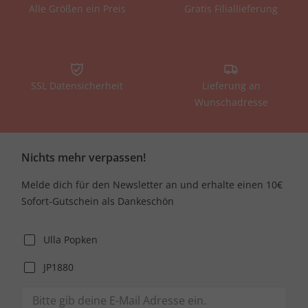
Alle Größen ein Preis
Gratis Filiallieferung
SSL Datensicherheit
Lieferung an
Wunschadresse
Nichts mehr verpassen!
Melde dich für den Newsletter an und erhalte einen 10€
Sofort-Gutschein als Dankeschön
Ulla Popken
JP1880