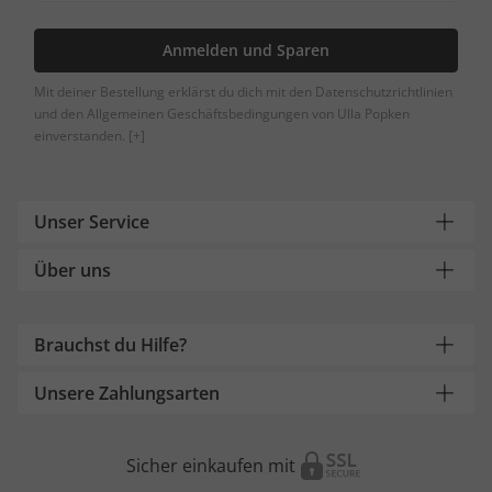
Anmelden und Sparen
Mit deiner Bestellung erklärst du dich mit den Datenschutzrichtlinien
und den Allgemeinen Geschäftsbedingungen von Ulla Popken
einverstanden.
[+]
Unser Service
Über uns
Brauchst du Hilfe?
Unsere Zahlungsarten
Sicher einkaufen mit