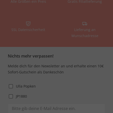
Alle Größen ein Preis
Gratis Filiallieferung
SSL Datensicherheit
Lieferung an
Wunschadresse
Nichts mehr verpassen!
Melde dich für den Newsletter an und erhalte einen 10€
Sofort-Gutschein als Dankeschön
Ulla Popken
JP1880