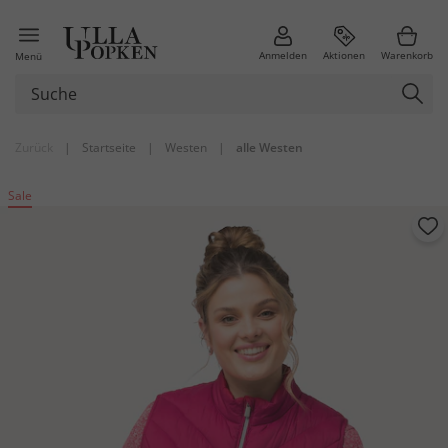
Anmelden
Aktionen
Warenkorb
Menü
Zurück
|
Startseite
|
Westen
|
alle Westen
Sale