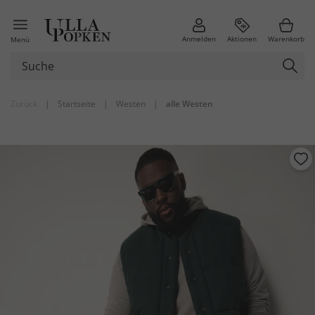
Anmelden
Aktionen
Warenkorb
Menü
Zurück
|
Startseite
|
Westen
|
alle Westen