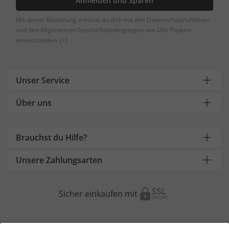
Anmelden und Sparen
Mit deiner Bestellung erklärst du dich mit den Datenschutzrichtlinien
und den Allgemeinen Geschäftsbedingungen von Ulla Popken
einverstanden.
[+]
Unser Service
Über uns
Brauchst du Hilfe?
Unsere Zahlungsarten
Sicher einkaufen mit