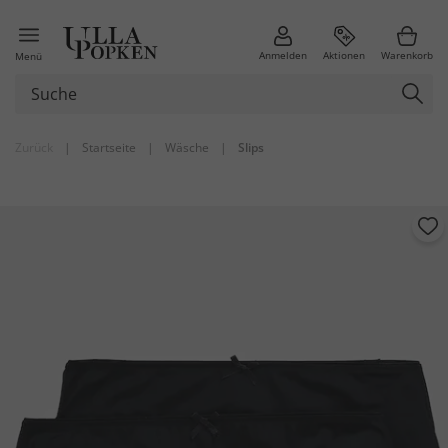
Anmelden
Aktionen
Warenkorb
Menü
Zurück
|
Startseite
|
Wäsche
|
Slips