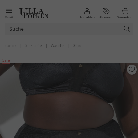
Anmelden
Aktionen
Warenkorb
Menü
Zurück
|
Startseite
|
Wäsche
|
Slips
Sale