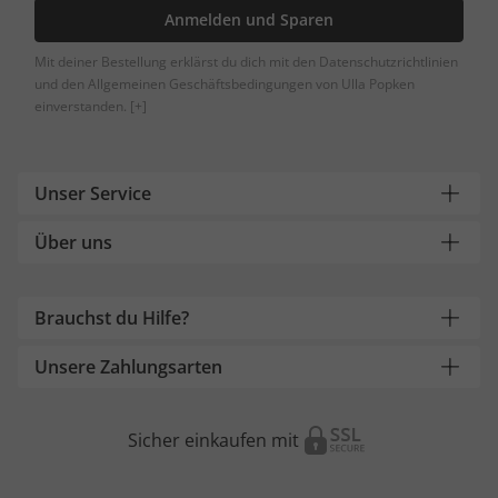
Anmelden und Sparen
Mit deiner Bestellung erklärst du dich mit den Datenschutzrichtlinien
und den Allgemeinen Geschäftsbedingungen von Ulla Popken
einverstanden.
[+]
Unser Service
Über uns
Brauchst du Hilfe?
Unsere Zahlungsarten
Sicher einkaufen mit