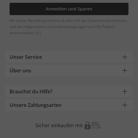
Anmelden und Sparen
Mit deiner Bestellung erklärst du dich mit den Datenschutzrichtlinien
und den Allgemeinen Geschäftsbedingungen von Ulla Popken
einverstanden.
[+]
Unser Service
Über uns
Brauchst du Hilfe?
Unsere Zahlungsarten
Sicher einkaufen mit