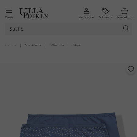
Anmelden
Aktionen
Warenkorb
Menü
Zurück
|
Startseite
|
Wäsche
|
Slips