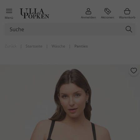
Anmelden
Aktionen
Warenkorb
Menü
Zurück
|
Startseite
|
Wäsche
|
Panties