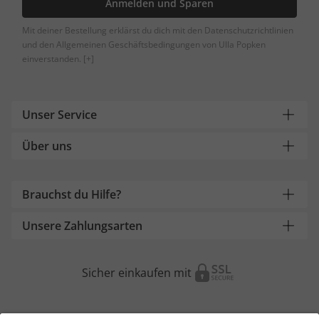
Anmelden und Sparen
Mit deiner Bestellung erklärst du dich mit den Datenschutzrichtlinien
und den Allgemeinen Geschäftsbedingungen von Ulla Popken
einverstanden.
[+]
Unser Service
Über uns
Brauchst du Hilfe?
Unsere Zahlungsarten
Sicher einkaufen mit