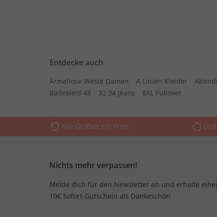
Entdecke auch
Ärmellose Weste Damen
A Linien Kleider
Abend
Badekleid 48
32 34 Jeans
8XL Pullover
Alle Größen ein Preis
Grat
Nichts mehr verpassen!
Melde dich für den Newsletter an und erhalte eine
10€ Sofort-Gutschein als Dankeschön