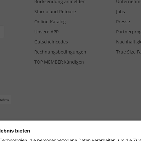
Rücksendung anmelden
Unternehm
Storno und Retoure
Jobs
Online-Katalog
Presse
Unsere APP
Partnerpr
Gutscheincodes
Nachhaltigk
Rechnungsbedingungen
True Size F
TOP MEMBER kündigen
nahme