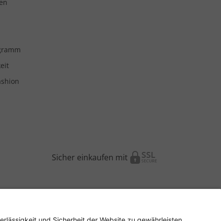
en
ogramm
eit
ashion
Sicher einkaufen mit