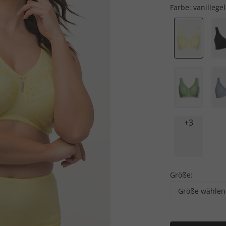
Farbe:
vanillege
+3
Größe:
Größe wählen