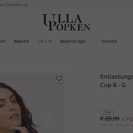
tis Filiallieferung
ort
Wäsche
SALE %
Beatrice Egli
Schuhe
Entlastung
Cup B - G
- 50%
€ 29,99
€ 14,
Preis inkl. MwSt. zzgl.
V