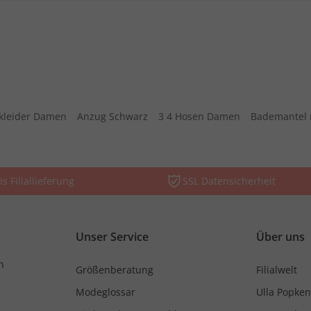
kleider Damen
Anzug Schwarz
3 4 Hosen Damen
Bademantel 
is Filiallieferung
SSL Datensicherheit
Unser Service
Über uns
n
Größenberatung
Filialwelt
Modeglossar
Ulla Popken