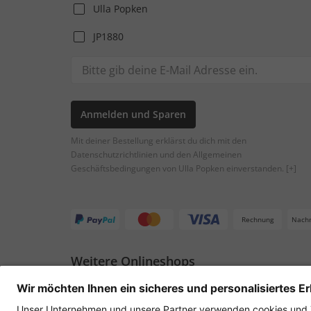
Ulla Popken
JP1880
Anmelden und Sparen
Mit deiner Bestellung erklärst du dich mit den
Datenschutzrichtlinien und den Allgemeinen
Geschäftsbedingungen von Ulla Popken einverstanden.
[+]
Rechnung
Nach
Weitere Onlineshops
Österreich