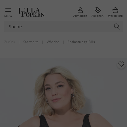
Anmelden
Aktionen
Warenkorb
Menü
Zurück
|
Startseite
|
Wäsche
|
Entlastungs-BHs