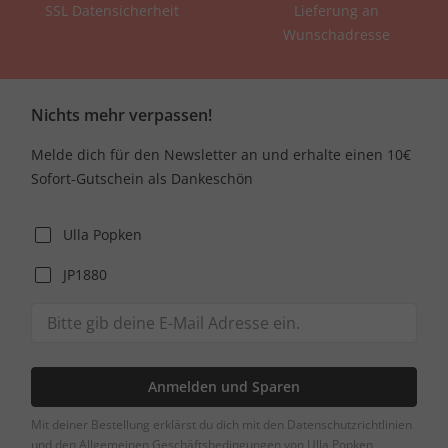
SSL Datensicherheit
Lieferung an
Wunschadresse
Nichts mehr verpassen!
Melde dich für den Newsletter an und erhalte einen 10€
Sofort-Gutschein als Dankeschön
Ulla Popken
JP1880
Anmelden und Sparen
Mit deiner Bestellung erklärst du dich mit den Datenschutzrichtlinien
und den Allgemeinen Geschäftsbedingungen von Ulla Popken