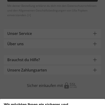
Mit deiner Bestellung erklärst du dich mit den Datenschutzrichtlinien
und den Allgemeinen Geschäftsbedingungen von Ulla Popken
einverstanden.
[+]
Unser Service
Über uns
Brauchst du Hilfe?
Unsere Zahlungsarten
Sicher einkaufen mit
Weitere Onlineshops