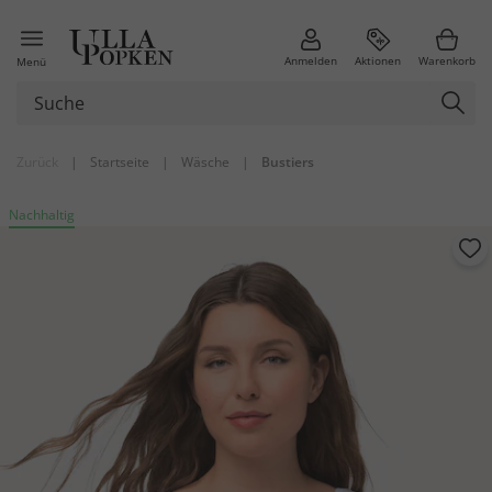
Anmelden
Aktionen
Warenkorb
Menü
Zurück
|
Startseite
|
Wäsche
|
Bustiers
Nachhaltig