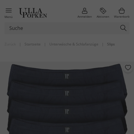
Anmelden
Aktionen
Warenkorb
Menü
Zurück
|
Startseite
|
Unterwäsche & Schlafanzüge
|
Slips