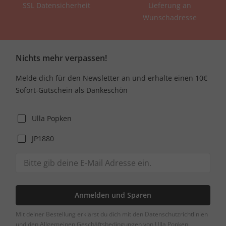
SSL Datensicherheit
Lieferung an
Wunschadresse
Nichts mehr verpassen!
Melde dich für den Newsletter an und erhalte einen 10€
Sofort-Gutschein als Dankeschön
Ulla Popken
JP1880
Anmelden und Sparen
Mit deiner Bestellung erklärst du dich mit den Datenschutzrichtlinien
und den Allgemeinen Geschäftsbedingungen von Ulla Popken