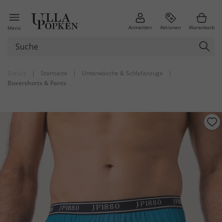
Anmelden
Aktionen
Warenkorb
Menü
Zurück
|
Startseite
|
Unterwäsche & Schlafanzüge
|
Boxershorts & Pants