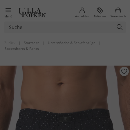
Anmelden
Aktionen
Warenkorb
Menü
Zurück
|
Startseite
|
Unterwäsche & Schlafanzüge
|
Boxershorts & Pants