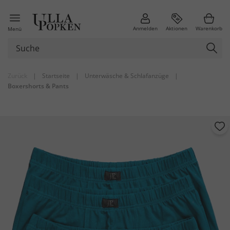
Anmelden
Aktionen
Warenkorb
Menü
Zurück
|
Startseite
|
Unterwäsche & Schlafanzüge
|
Boxershorts & Pants