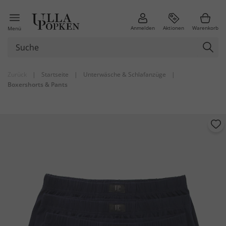
Anmelden
Aktionen
Warenkorb
Menü
Zurück
|
Startseite
|
Unterwäsche & Schlafanzüge
|
Boxershorts & Pants