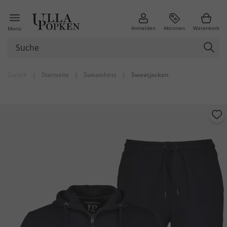
Anmelden
Aktionen
Warenkorb
Menü
Zurück
|
Startseite
|
Sweatshirts
|
Sweatjacken