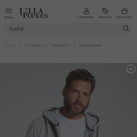
Anmelden
Aktionen
Warenkorb
Menü
Zurück
|
Startseite
|
Sweatshirts
|
Sweatjacken