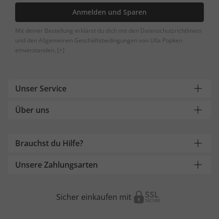
Anmelden und Sparen
Mit deiner Bestellung erklärst du dich mit den Datenschutzrichtlinien
und den Allgemeinen Geschäftsbedingungen von Ulla Popken
einverstanden.
[+]
Unser Service
Über uns
Brauchst du Hilfe?
Unsere Zahlungsarten
Sicher einkaufen mit