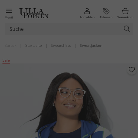
Anmelden
Aktionen
Warenkorb
Menü
Zurück
|
Startseite
|
Sweatshirts
|
Sweatjacken
Sale