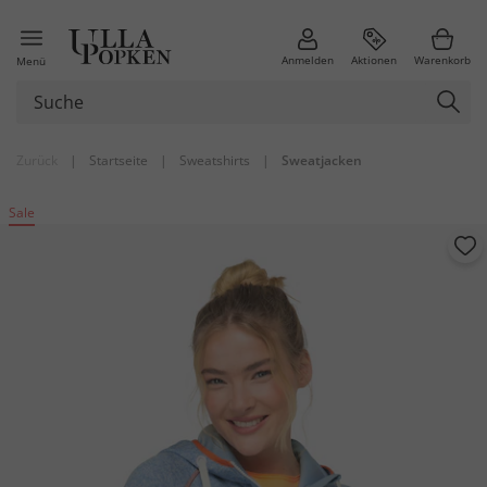
Anmelden
Aktionen
Warenkorb
Menü
Zurück
|
Startseite
|
Sweatshirts
|
Sweatjacken
Sale