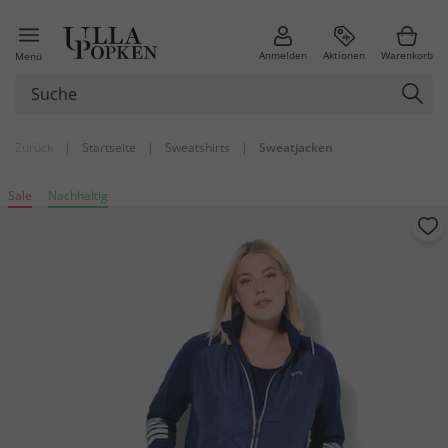
Anmelden
Aktionen
Warenkorb
Menü
Zurück
|
Startseite
|
Sweatshirts
|
Sweatjacken
Sale
Nachhaltig