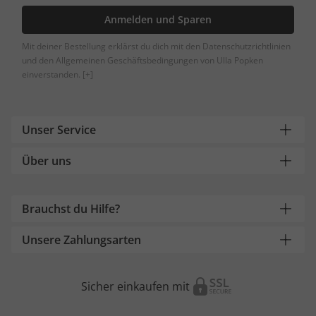
Anmelden und Sparen
Mit deiner Bestellung erklärst du dich mit den Datenschutzrichtlinien
und den Allgemeinen Geschäftsbedingungen von Ulla Popken
einverstanden.
[+]
Unser Service
Über uns
Brauchst du Hilfe?
Unsere Zahlungsarten
Sicher einkaufen mit