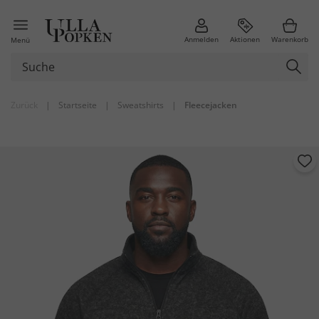
Anmelden
Aktionen
Warenkorb
Menü
Zurück
|
Startseite
|
Sweatshirts
|
Fleecejacken