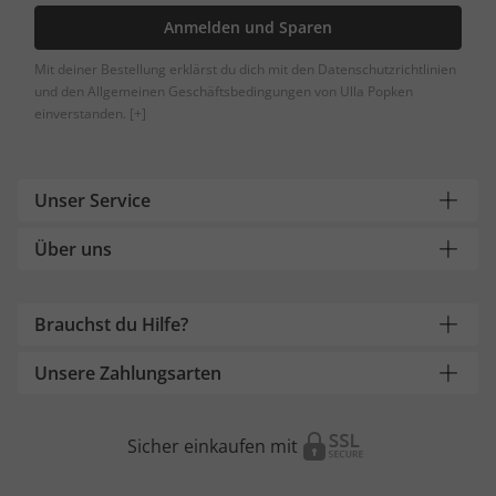
Anmelden und Sparen
Mit deiner Bestellung erklärst du dich mit den Datenschutzrichtlinien
und den Allgemeinen Geschäftsbedingungen von Ulla Popken
einverstanden.
[+]
Unser Service
Über uns
Brauchst du Hilfe?
Unsere Zahlungsarten
Sicher einkaufen mit