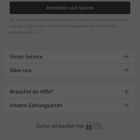
Anmelden und Sparen
Mit deiner Bestellung erklärst du dich mit den Datenschutzrichtlinien
und den Allgemeinen Geschäftsbedingungen von Ulla Popken
einverstanden.
[+]
Unser Service
Über uns
Brauchst du Hilfe?
Unsere Zahlungsarten
Sicher einkaufen mit