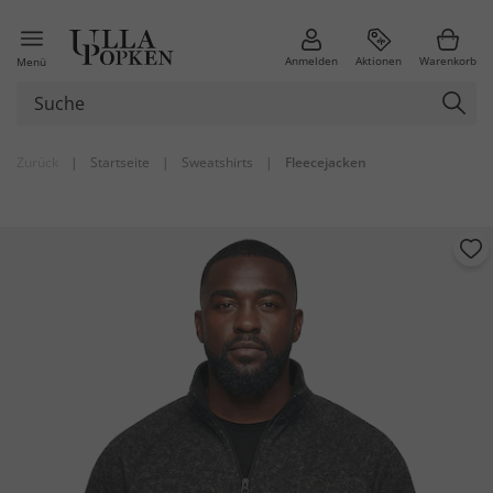
Anmelden
Aktionen
Warenkorb
Menü
Zurück
|
Startseite
|
Sweatshirts
|
Fleecejacken