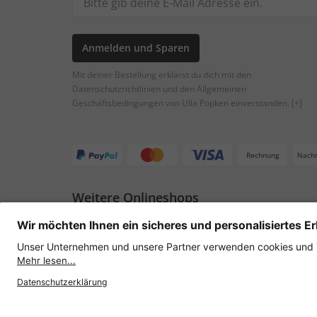
Anmelden und Sparen
Mit deiner Bestellung erklärst du dich mit den
Datenschutzrichtlinien und den Allgemeinen
Geschäftsbedingungen von Ulla Popken einverstanden.
[+]
Rechnung
Nach
Weitere Onlineshops
Österreich
Datenschutz
AGB
Widerruf erklären
Lie