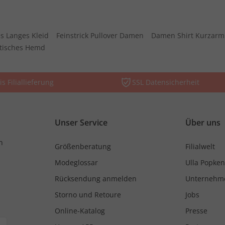
s Langes Kleid
Feinstrick Pullover Damen
Damen Shirt Kurzarm
stisches Hemd
is Filiallieferung
SSL Datensicherheit
Unser Service
Über uns
n
Größenberatung
Filialwelt
Modeglossar
Ulla Popken
Rücksendung anmelden
Unternehm
Storno und Retoure
Jobs
Online-Katalog
Presse