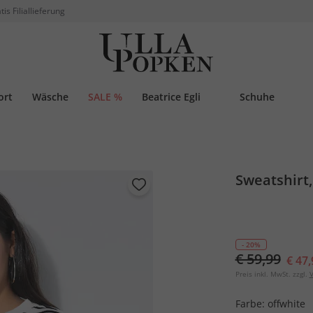
tis Filiallieferung
ort
Wäsche
SALE %
Beatrice Egli
Schuhe
Sweatshirt,
- 20%
€ 59,99
€ 47,
Preis inkl. MwSt. zzgl.
V
Farbe:
offwhite