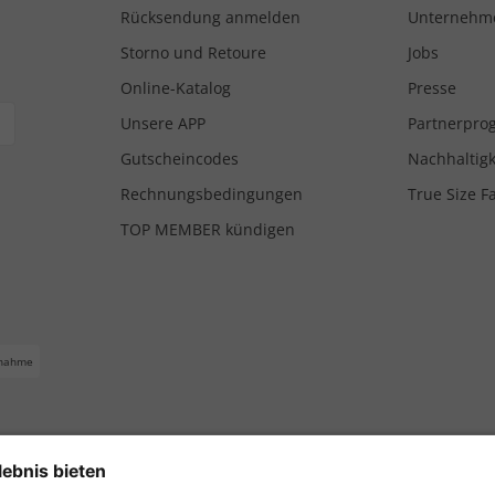
Rücksendung anmelden
Unternehm
Storno und Retoure
Jobs
Online-Katalog
Presse
Unsere APP
Partnerpr
Gutscheincodes
Nachhaltigk
Rechnungsbedingungen
True Size F
TOP MEMBER kündigen
nahme