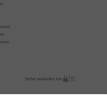
en
ogramm
eit
ashion
Sicher einkaufen mit