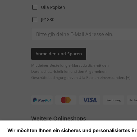
Ulla Popken
JP1880
Anmelden und Sparen
Mit deiner Bestellung erklärst du dich mit den
Datenschutzrichtlinien und den Allgemeinen
Geschäftsbedingungen von Ulla Popken einverstanden.
[+]
Rechnung
Nach
Weitere Onlineshops
Österreich