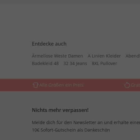
Entdecke auch
Ärmellose Weste Damen
A Linien Kleider
Abend
Badekleid 48
32 34 Jeans
8XL Pullover
Alle Größen ein Preis
Grat
Nichts mehr verpassen!
Melde dich für den Newsletter an und erhalte eine
10€ Sofort-Gutschein als Dankeschön