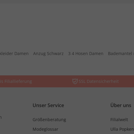
kleider Damen
Anzug Schwarz
3 4 Hosen Damen
Bademantel 
is Filiallieferung
SSL Datensicherheit
Unser Service
Über uns
n
Größenberatung
Filialwelt
Modeglossar
Ulla Popken