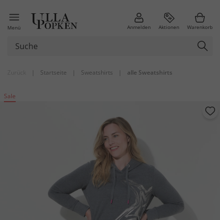
Anmelden
Aktionen
Warenkorb
Menü
Zurück
|
Startseite
|
Sweatshirts
|
alle Sweatshirts
Sale