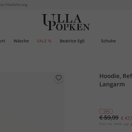
tis Filiallieferung
ort
Wäsche
SALE %
Beatrice Egli
Schuhe
Hoodie, Ref
Langarm
- 20%
€ 59,99
€ 47,
Preis inkl. MwSt. zzgl.
V