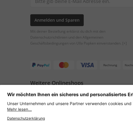
Anmelden und Sparen
Mit deiner Bestellung erklärst du dich mit den
Datenschutzrichtlinien und den Allgemeinen
Geschäftsbedingungen von Ulla Popken einverstanden.
[+]
Rechnung
Nach
Weitere Onlineshops
Österreich
Datenschutz
AGB
Widerruf erklären
Lie