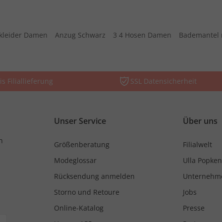
kleider Damen
Anzug Schwarz
3 4 Hosen Damen
Bademantel 
is Filiallieferung
SSL Datensicherheit
Unser Service
Über uns
n
Größenberatung
Filialwelt
Modeglossar
Ulla Popken
Rücksendung anmelden
Unternehm
Storno und Retoure
Jobs
Online-Katalog
Presse