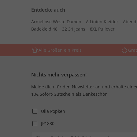
Entdecke auch
Ärmellose Weste Damen
A Linien Kleider
Abend
Badekleid 48
32 34 Jeans
8XL Pullover
Alle Größen ein Preis
Grat
Nichts mehr verpassen!
Melde dich für den Newsletter an und erhalte eine
10€ Sofort-Gutschein als Dankeschön
Ulla Popken
JP1880