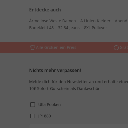
Entdecke auch
Ärmellose Weste Damen
A Linien Kleider
Abend
Badekleid 48
32 34 Jeans
8XL Pullover
Alle Größen ein Preis
Grat
Nichts mehr verpassen!
Melde dich für den Newsletter an und erhalte eine
10€ Sofort-Gutschein als Dankeschön
Ulla Popken
JP1880