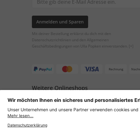
Anmelden und Sparen
Mit deiner Bestellung erklärst du dich mit den
Datenschutzrichtlinien und den Allgemeinen
Geschäftsbedingungen von Ulla Popken einverstanden.
[+]
Rechnung
Nach
Weitere Onlineshops
Österreich
Datenschutz
AGB
Widerruf erklären
Lie