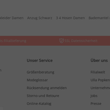
kleider Damen
Anzug Schwarz
3 4 Hosen Damen
Bademantel 
is Filiallieferung
SSL Datensicherheit
Unser Service
Über uns
n
Größenberatung
Filialwelt
Modeglossar
Ulla Popken
Rücksendung anmelden
Unternehm
Storno und Retoure
Jobs
Online-Katalog
Presse