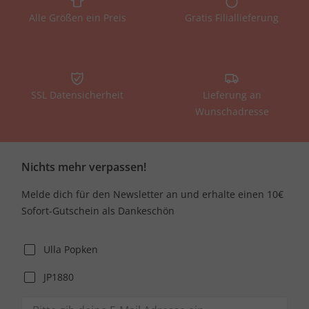
Alle Größen ein Preis
Gratis Filiallieferung
SSL Datensicherheit
Lieferung an
Wunschadresse
Nichts mehr verpassen!
Melde dich für den Newsletter an und erhalte einen 10€
Sofort-Gutschein als Dankeschön
Ulla Popken
JP1880