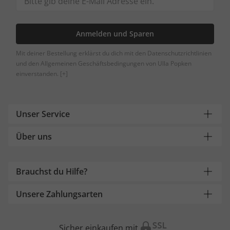
Anmelden und Sparen
Mit deiner Bestellung erklärst du dich mit den Datenschutzrichtlinien
und den Allgemeinen Geschäftsbedingungen von Ulla Popken
einverstanden.
[+]
Unser Service
Über uns
Brauchst du Hilfe?
Unsere Zahlungsarten
Sicher einkaufen mit