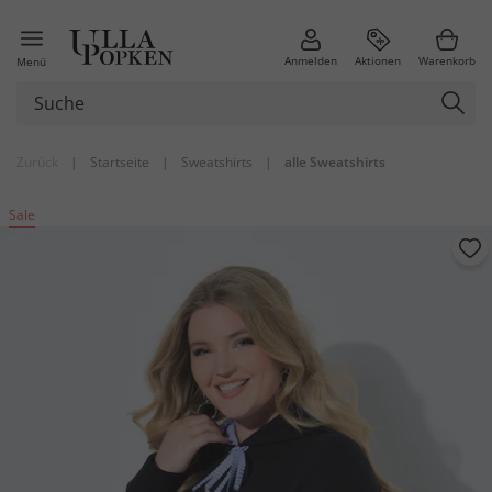
Anmelden
Aktionen
Warenkorb
Menü
Zurück
|
Startseite
|
Sweatshirts
|
alle Sweatshirts
Sale