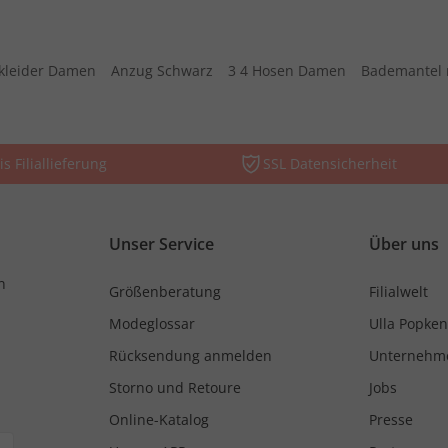
kleider Damen
Anzug Schwarz
3 4 Hosen Damen
Bademantel 
is Filiallieferung
SSL Datensicherheit
Unser Service
Über uns
n
Größenberatung
Filialwelt
Modeglossar
Ulla Popken
Rücksendung anmelden
Unternehm
Storno und Retoure
Jobs
Online-Katalog
Presse