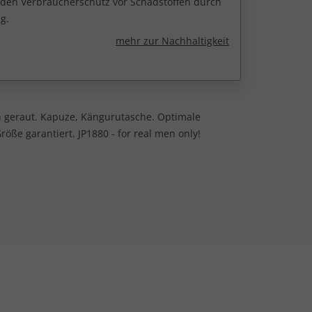
r den Verbraucherschutz vor Schadstoffen durch
g.
mehr zur Nachhaltigkeit
 geraut. Kapuze, Kängurutasche. Optimale
röße garantiert. JP1880 - for real men only!