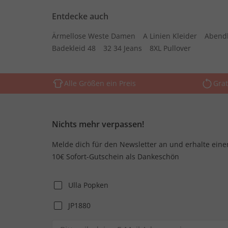
Entdecke auch
Ärmellose Weste Damen
A Linien Kleider
Abend
Badekleid 48
32 34 Jeans
8XL Pullover
Alle Größen ein Preis
Grat
Nichts mehr verpassen!
Melde dich für den Newsletter an und erhalte eine
10€ Sofort-Gutschein als Dankeschön
Ulla Popken
JP1880