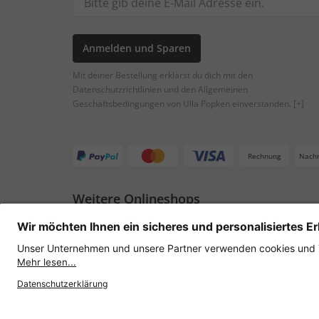
Anmelden und Sparen
Mit deiner Bestellung erklärst du dich mit den
Datenschutzrichtlinien und den Allgemeinen
Geschäftsbedingungen von Ulla Popken einverstanden.
[+]
Rechnung
Nach
Weitere Onlineshops
Österreich
Datenschutz
AGB
Widerruf erklären
Lie