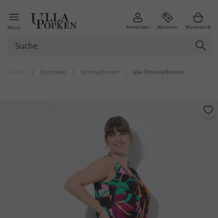
Anmelden
Aktionen
Warenkorb
Menü
Zurück
|
Startseite
|
Strumpfhosen
|
alle Strumpfhosen