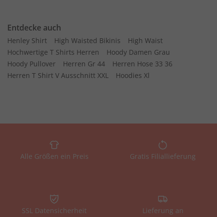
Entdecke auch
Henley Shirt
High Waisted Bikinis
High Waist
Hochwertige T Shirts Herren
Hoody Damen Grau
Hoody Pullover
Herren Gr 44
Herren Hose 33 36
Herren T Shirt V Ausschnitt XXL
Hoodies Xl
Alle Größen ein Preis
Gratis Filiallieferung
SSL Datensicherheit
Lieferung an